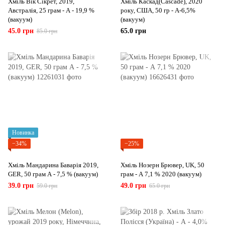
Хміль Вік Сікрет, 2019,
Хміль Каскад(Cascade), 2020
Австралія, 25 грам - А - 19,9 %
року, США, 50 гр - А-6,5%
(вакуум)
(вакуум)
45.0 грн
65.0 грн
85.0 грн
Новинка
−34%
−25%
Хміль Мандарина Баварія 2019,
Хміль Нозерн Брювер, UK, 50
GER, 50 грам А - 7,5 % (вакуум)
грам - А 7,1 % 2020 (вакуум)
39.0 грн
49.0 грн
59.0 грн
65.0 грн