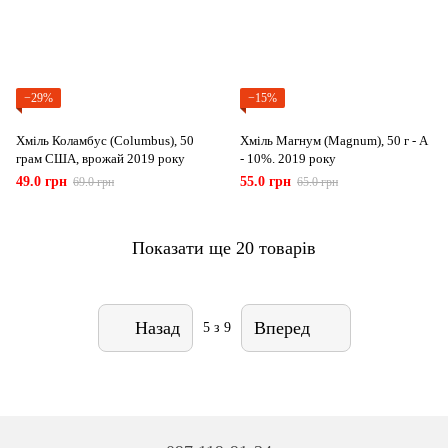
−29%
−15%
Хміль Коламбус (Columbus), 50
Хміль Магнум (Magnum), 50 г - А
грам США, врожай 2019 року
- 10%. 2019 року
49.0 грн
55.0 грн
69.0 грн
65.0 грн
Показати ще 20 товарів
Назад
Вперед
5
з 9