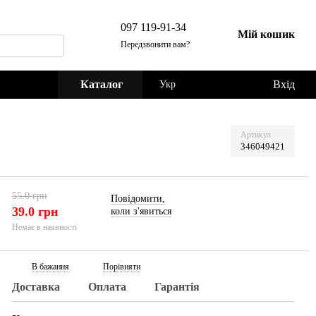
097 119-91-34
Мій кошик
Передзвонити вам?
Каталог
Вхід
Укр
Артикул
346049421
55.0 грн
Повідомити,
39.0 грн
коли з'явиться
Немає в наявності
В бажання
Порівняти
Доставка
Оплата
Гарантія