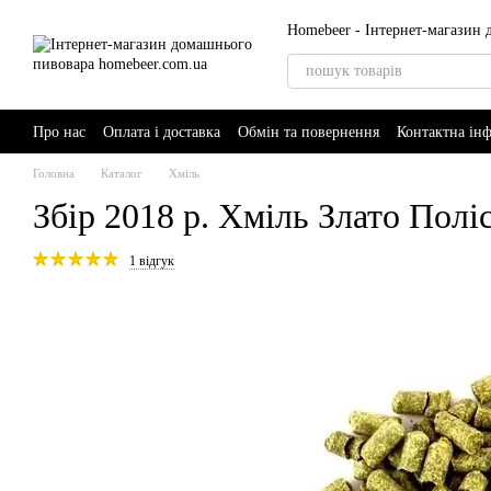
Перейти до основного контенту
Homebeer - Інтернет-магазин
Про нас
Оплата і доставка
Обмін та повернення
Контактна ін
AI-Brewer - розумний помічник пивовара
Головна
Каталог
Хміль
Збір 2018 р. Хміль Злато Поліс
1 відгук