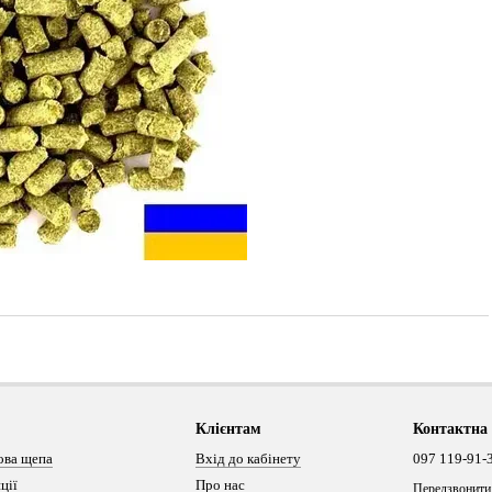
Клієнтам
Контактна
ова щепа
Вхід до кабінету
097 119-91-
ції
Про нас
Передзвонити