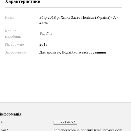
Характеристики
Назва
Збір 2018 р. Хміль Злато Полісся (Україна) - А -
4,0%
Країна
Україна
виробник
Рік врожаю
2018
Застосування
Для аромату, Подвійного застосуванння
 інформація
34
050 771-47-21
homebeercomua(собачка)gmail(точка)com
 вам?