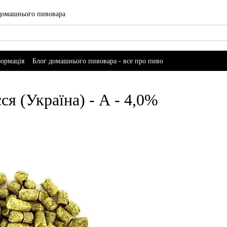
 домашнього пивовара
формація
Блог домашнього пивовара - все про пиво
ся (Україна) - А - 4,0%