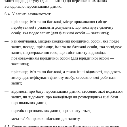
запит щодо доступу (далі — запит) до персональних даних
володільцю персональних даних.
6.4. У запиті зазначаються:
прізвище, ім'я та по батькові, місце проживання (місце
перебування) і реквізити документа, що посвідчує фізичну
особу, яка подає запит (для фізичної особи — заявника);
найменування, місцезнаходження юридичної особи, яка подає
запит, посада, прізвище, ім'я та по батькові особи, яка засвідчує
запит; підтвердження того, що зміст запиту відповідає
повноваженням юридичної особи (для юридичної особи —
заявника);
прізвище, ім'я та по батькові, а також інші відомості, що дають
змогу ідентифікувати фізичну особу, стосовно якої робиться
запит;
відомості про базу персональних даних, стосовно якої подається
запит, чи відомості про володільця чи розпорядника цієї бази
персональних даних;
перелік персональних даних, що запитуються;
мета та/або правові підстави для запиту.
6.5. Строк вивчення запиту на предмет його задоволення не може