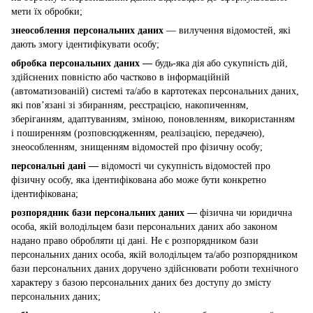
мети їх обробки;
знеособлення персональних даних
— вилучення відомостей, які
дають змогу ідентифікувати особу;
обробка персональних даних —
будь-яка дія або сукупність дій,
здійснених повністю або частково в інформаційній
(автоматизованій) системі та/або в картотеках персональних даних,
які пов’язані зі збиранням, реєстрацією, накопиченням,
зберіганням, адаптуванням, зміною, поновленням, використанням
і поширенням (розповсюдженням, реалізацією, передачею),
знеособленням, знищенням відомостей про фізичну особу;
персональні дані —
відомості чи сукупність відомостей про
фізичну особу, яка ідентифікована або може бути конкретно
ідентифікована;
розпорядник бази персональних даних —
фізична чи юридична
особа, якій володільцем бази персональних даних або законом
надано право обробляти ці дані. Не є розпорядником бази
персональних даних особа, якій володільцем та/або розпорядником
бази персональних даних доручено здійснювати роботи технічного
характеру з базою персональних даних без доступу до змісту
персональних даних;