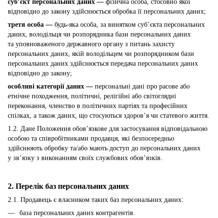
суб’єкт персональних даних —
фізична особа, стосовно якої
відповідно до закону здійснюється обробка її персональних даних;
третя особа —
будь-яка особа, за винятком суб’єкта персональних
даних, володільця чи розпорядника бази персональних даних
та уповноваженого державного органу з питань захисту
персональних даних, якій володільцем чи розпорядником бази
персональних даних здійснюється передача персональних даних
відповідно до закону;
особливі категорії даних —
персональні дані про расове або
етнічне походження, політичні, релігійні або світоглядні
переконання, членство в політичних партіях та професійних
спілках, а також даних, що стосуються здоров’я чи статевого життя.
1.2. Дане Положення обов’язкове для застосування відповідальною
особою та співробітниками продавця, які безпосередньо
здійснюють обробку та/або мають доступ до персональних даних
у зв’язку з виконанням своїх службових обов’язків.
2. Перелік баз персональних даних
2.1. Продавець є власником таких баз персональних даних:
база персональних даних контрагентів.