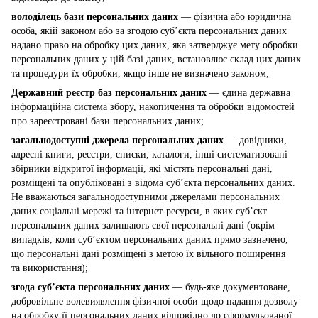
володілець бази персональних даних
— фізична або юридична
особа, якій законом або за згодою суб’єкта персональних даних
надано право на обробку цих даних, яка затверджує мету обробки
персональних даних у цій базі даних, встановлює склад цих даних
та процедури їх обробки, якщо інше не визначено законом;
Державний реєстр баз персональних даних
— єдина державна
інформаційна система збору, накопичення та обробки відомостей
про зареєстровані бази персональних даних;
загальнодоступні джерела персональних даних —
довідники,
адресні книги, реєстри, списки, каталоги, інші систематизовані
збірники відкритої інформації, які містять персональні дані,
розміщені та опубліковані з відома суб’єкта персональних даних.
Не вважаються загальнодоступними джерелами персональних
даних соціальні мережі та інтернет-ресурси, в яких суб’єкт
персональних даних залишають свої персональні дані (окрім
випадків, коли суб’єктом персональних даних прямо зазначено,
що персональні дані розміщені з метою їх вільного поширення
та використання);
згода суб’єкта персональних даних
— будь-яке документоване,
добровільне волевиявлення фізичної особи щодо надання дозволу
на обробку її персональних даних відповідно до сформульованої