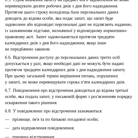
перевищувати десяти робочих днів з дня його надходження.
Протягом цього строку володілець бази персональних даних
доводить до відома особи, яка подає запит, що запит буде
задоволене або відповідні персональні дані не підлягають наданню,
із зазначенням підстави, визначеної у відповідному нормативно-
правовому акті. Запит задовольняється протягом тридцяти
календарних днів з дня його надходження, якщо інше
не передбачено законом.
6.6. Відстрочення доступу до персональних даних третіх осіб
допускається у разі, якщо необхідні дані не можуть бути надані
протягом тридцяти календарних днів з дня надходження запиту.
При цьому загальний термін вирішення питань, порушених
у запиті, не може перевищувати сорока п'яти календарних днів.
6.7. Повідомлення про відстрочення доводиться до відома третьої
особи, яка подала запит, у письмовій формі з роз'ясненням порядку
оскарження такого рішення.
6.8. У повідомленні про відстрочення зазначаються:
прізвище, ім'я та по батькові посадової особи;
дата відправлення повідомлення;
причина відстрочення;