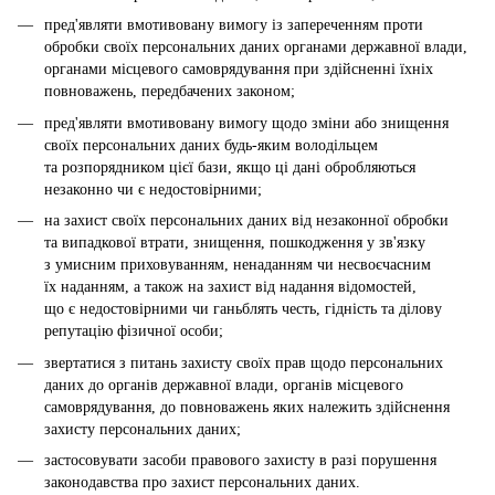
пред'являти вмотивовану вимогу із запереченням проти
обробки своїх персональних даних органами державної влади,
органами місцевого самоврядування при здійсненні їхніх
повноважень, передбачених законом;
пред'являти вмотивовану вимогу щодо зміни або знищення
своїх персональних даних будь-яким володільцем
та розпорядником цієї бази, якщо ці дані обробляються
незаконно чи є недостовірними;
на захист своїх персональних даних від незаконної обробки
та випадкової втрати, знищення, пошкодження у зв'язку
з умисним приховуванням, ненаданням чи несвоєчасним
їх наданням, а також на захист від надання відомостей,
що є недостовірними чи ганьблять честь, гідність та ділову
репутацію фізичної особи;
звертатися з питань захисту своїх прав щодо персональних
даних до органів державної влади, органів місцевого
самоврядування, до повноважень яких належить здійснення
захисту персональних даних;
застосовувати засоби правового захисту в разі порушення
законодавства про захист персональних даних.