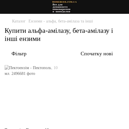
Каталог
Ензими - альфа, бета-амілаза та інші
Купити альфа-амілазу, бета-амілазу і
інші ензими
Фільтр
Спочатку нові