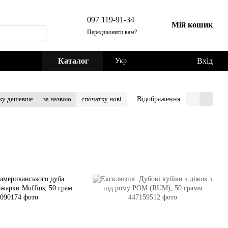
097 119-91-34
Мій кошик
Передзвонити вам?
Каталог
Вхід
Укр
Відображення:
ку дешевше
за назвою
спочатку нові