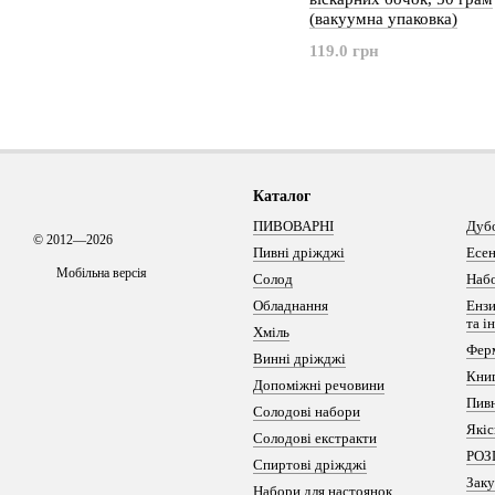
(вакуумна упаковка)
119.0 грн
Каталог
ПИВОВАРНІ
Дуб
© 2012—2026
Пивні дріжджі
Есен
Мобільна версія
Солод
Набо
Обладнання
Ензи
та і
Хміль
Фер
Винні дріжджі
Кни
Допоміжні речовини
Пивн
Солодові набори
Якіс
Солодові екстракти
РОЗ
Спиртові дріжджі
Заку
Набори для настоянок