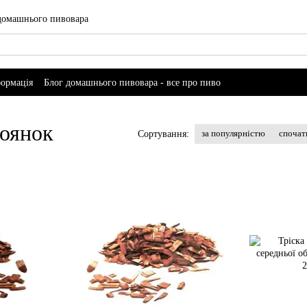
 домашнього пивовара
формація
Блог домашнього пивовара - все про пиво
тоянок
за популярністю
спочат
Сортування: