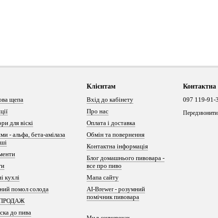
Клієнтам
Контактна
ова щепа
Вхід до кабінету
097 119-91-
ції
Про нас
Передзвонити
ри для віскі
Оплата і доставка
ми - альфа, бета-амілаза
Обмін та повернення
нші
Контактна інформація
менти
Блог домашнього пивовара -
ги
все про пиво
і кухлі
Мапа сайту
ний помол солода
AI-Brewer - розумний
помічник пивовара
ПРОДАЖ
ска до пива