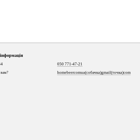
 інформація
34
050 771-47-21
homebeercomua(собачка)gmail(точка)com
 вам?