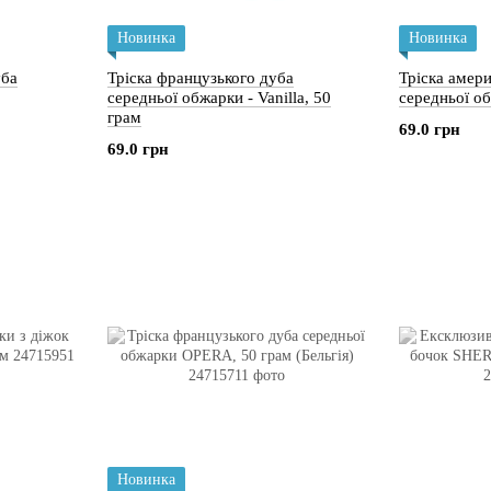
Новинка
Новинка
уба
Тріска французького дуба
Тріска амер
середньої обжарки - Vanilla, 50
середньої об
грам
69.0 грн
69.0 грн
Новинка