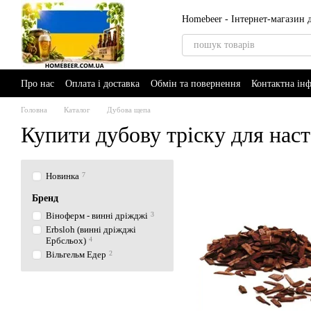
Перейти до основного контенту
Homebeer - Інтернет-магазин
Про нас
Оплата і доставка
Обмін та повернення
Контактна ін
AI-Brewer - розумний помічник пивовара
Головна
Каталог
Дубова щепа
Купити дубову тріску для нас
Новинка
7
Бренд
Віноферм - винні дріжджі
3
Erbsloh (винні дріжджі
Ербсльох)
4
Вільгельм Едер
2