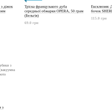
 з діжок
Тріска французького дуба
Ексклюзив: Д
амм
середньої обжарки OPERA, 50 грам
бочок SHER
(Бельгія)
115.0 грн
69.0 грн
 з