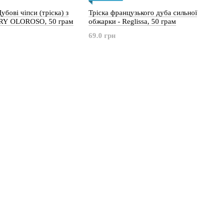
убові чіпси (тріска) з
Тріска французького дуба сильної
RY OLOROSO, 50 грам
обжарки - Reglissa, 50 грам
69.0 грн