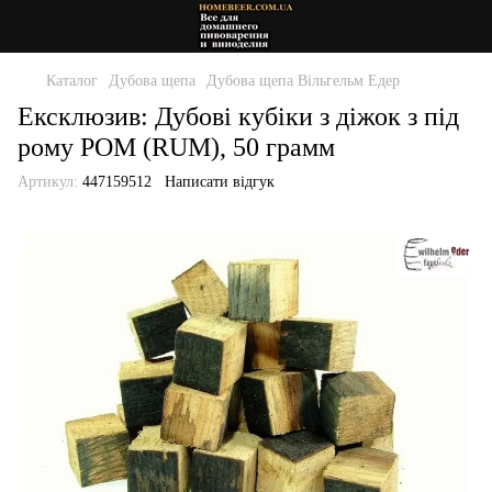
Каталог
Дубова щепа
Дубова щепа Вільгельм Едер
Ексклюзив: Дубові кубіки з діжок з під
рому РОМ (RUM), 50 грамм
Артикул:
447159512
Написати відгук