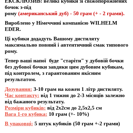
ЕКСКЛЮЗИВ: великі кубики зі свіжопорожнених
бочок з-під
рому
(американський дуб) - 50 грам (+ - 2 грами).
Вироблено у Німеччині компанією WILHELM
EDER.
Ці кубики додадуть Вашому дистиляту
максимально повний і автентичний смак типового
рому.
Тепер ваші напої буде "старіти" у дубовій бочки
без дубової бочки завдяки цим дубовим кубикам,
під контролем, з гарантованим якісним
результатом.
Дозування:
3-10 грам на кожен 1 літр дистиляту.
Час контакту:
від 1 тижня до 2-3 місяців залежно
від бажаного результату.
Розміри кубиків:
від 2х2см до 2,5х2,5 см
Вага 1-го кубика:
10 грам (+- 10%)
В упаковці:
5 штук кубиків (50 грам +-2 грами)