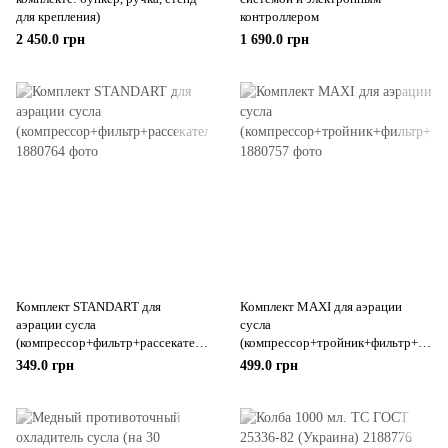
для крепления)
контроллером
2 450.0 грн
1 690.0 грн
Комплект STANDART для
Комплект MAXI для аэрации
аэрации сусла
сусла
(компрессор+фильтр+рассекатель
(компрессор+тройник+фильтр+ра
)
ссекатель)
349.0 грн
499.0 грн