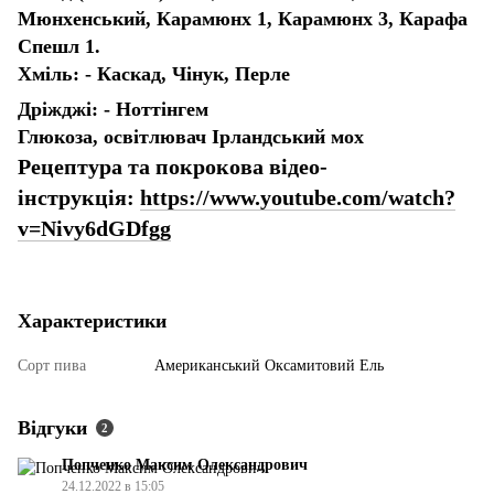
Мюнхенський, Карамюнх 1, Карамюнх 3, Карафа
Спешл 1.
Хміль: - Каскад, Чінук, Перле
Дріжджі: - Ноттінгем
Глюкоза, освітлювач Ірландський мох
Рецептура та покрокова відео-
інструкція:
https://www.youtube.com/watch?
v=Nivy6dGDfgg
Характеристики
Сорт пива
Американський Оксамитовий Ель
Відгуки
2
Попченко Максим Олександрович
24.12.2022 в 15:05