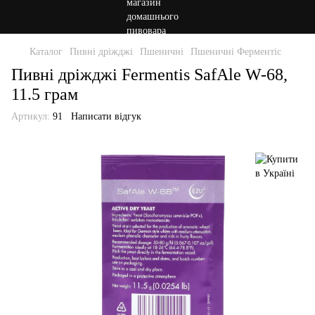
Каталог
Пивні дріжджі
Пшеничні
Пшеничні Ферментіс
Пивні дріжджі Fermentis SafAle W-68,
11.5 грам
Артикул:
91
Написати відгук