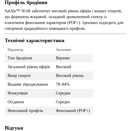
Профіль бродіння
SafAle™ W-68 забезпечує високий рівень ефірів і вищих спиртів,
що формують яскравий, складний ароматичний спектр із
класичним фенольним характером (POF+). Ідеально підходить для
створення традиційного німецького профілю.
Технічні характеристики
Параметр
Значення
Тип бродіння
Верхове
Загальний рівень ефірів
Високий
Вищі спирти
Високий рівень
Видиме зброджування
78–84%
Флокуляція
Середня
Осідання
Середнє
Фенольний профіль
Фенольний (POF+)
Відгуки