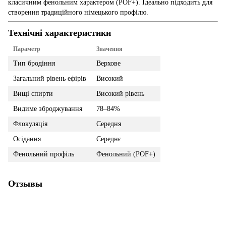
класичним фенольним характером (POF+). Ідеально підходить для
створення традиційного німецького профілю.
Технічні характеристики
Параметр
Значення
Тип бродіння
Верхове
Загальний рівень ефірів
Високий
Вищі спирти
Високий рівень
Видиме зброджування
78–84%
Флокуляція
Середня
Осідання
Середнє
Фенольний профіль
Фенольний (POF+)
Отзывы