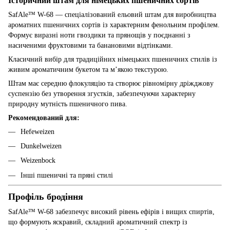
Історичний штам для німецьких пшеничних сортів
SafAle™ W-68 — спеціалізований ельовий штам для виробництва
ароматних пшеничних сортів із характерним фенольним профілем.
Формує виразні ноти гвоздики та прянощів у поєднанні з
насиченими фруктовими та банановими відтінками.
Класичний вибір для традиційних німецьких пшеничних стилів із
живим ароматичним букетом та м’якою текстурою.
Штам має середню флокуляцію та створює рівномірну дріжджову
суспензію без утворення згустків, забезпечуючи характерну
природну мутність пшеничного пива.
Рекомендований для:
Hefeweizen
Dunkelweizen
Weizenbock
Інші пшеничні та пряні стилі
Профіль бродіння
SafAle™ W-68 забезпечує високий рівень ефірів і вищих спиртів,
що формують яскравий, складний ароматичний спектр із