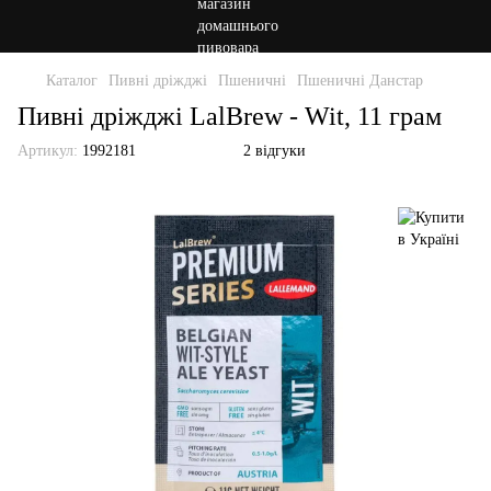
Каталог
Пивні дріжджі
Пшеничні
Пшеничні Данстар
Пивні дріжджі LalBrew - Wit, 11 грам
Артикул:
1992181
2 відгуки