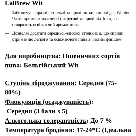
LalBrew Wit
Забезпечує виразні фенольні та пряні нотки, типові для Witbier.
Часто проявляються легкі цитрусові та пряні відтінки, які
створюють освіжаючий аромат пива.
Дозволяє досягати середньої–високої аттенюації, що сприяє
отриманню легкого та освіжаючого пива з чистим фінішем.
Для виробництва: Пшеничних сортів
пива: Бельгійський Wit
Ступінь зброджування:
Середня (75-
80%)
Флокуляція (осаджуваність)
:
Середня (3 бали з 5)
Алкогольна толерантність
: До 7 %
Температура бродіння
: 17-24*С (Ідеальна