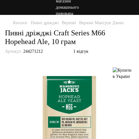
Каталог
Пивні дріжджі
Верхові
Верхові Мангрув Джекс
Пивні дріжджі Craft Series M66
Hopehead Ale, 10 грам
Артикул:
244271212
1 відгук