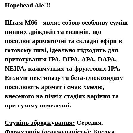
Hopehead Ale!!!
Штам М66 - являє собою особливу суміш
пивних дріжджів та ензимів, що
посилює ароматичні та складні ефіри в
готовому пиві, ідеально підходить для
приготування IPA, DIPA, APA, DAPA,
NEIPA, каламутних та фруктових IPA.
Ензими пектиназу та бета-глюкозидазу
посилюють аромат і смак хмелю,
внесеного на пізніх стадіях варіння та
при сухому охмеленні.
Ступінь зброджування:
Середня.
Флокуляція (осаджуваність):
Висока.