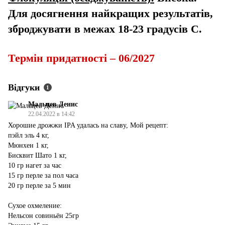
Для досягнення найкращих результатів,
зброджувати в межах 18-23 градусів С.
Термін придатності – 06/2027
Відгуки
1
Мальцев Денис
22.04.2022 в 14:42
Хорошие дрожжи IPA удалась на славу, Мой рецепт:
пэйл эль 4 кг,
Мюнхен 1 кг,
Бисквит Шато 1 кг,
10 гр нагет за час
15 гр перле за пол часа
20 гр перле за 5 мин
Сухое охмеление:
Нельсон совиньён 25гр