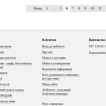
Назад
1
...
5
6
7
8
9
10
11
Клієнтам
Контактна
ова щепа
Вхід до кабінету
097 119-91-
ції
Про нас
Передзвонити
ри для віскі
Оплата і доставка
ми - альфа, бета-амілаза
Обмін та повернення
нші
Контактна інформація
менти
Блог домашнього пивовара -
ги
все про пиво
і кухлі
Мапа сайту
ний помол солода
AI-Brewer - розумний
помічник пивовара
ПРОДАЖ
ска до пива
Ми в соцмережах