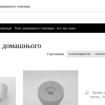
 домашнього пивовара
формація
Блог домашнього пивовара - все про пиво
ля домашнього
за популярністю
спочат
Сортування: