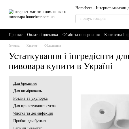
Перейти до основного контенту
Homebeer - Інтернет-магазин
Про нас
Оплата і доставка
Обмін та повернення
Контактна ін
AI-Brewer - розумний помічник пивовара
Головна
Каталог
Обладнання
Устаткування і інгредієнти д
пивовара купити в Україні
Для бродіння
Для вимірювань
Розлив та укупорка
Для приготування сусла
Чистка та дезинфекція
Пробки для бутиля
Барний інвентар