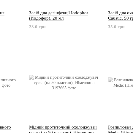
ня
Засіб для дезінфекції Iodophor
Засіб для о
(Йодофор), 20 мл
Caustic, 50 
23.0 грн
35.0 грн
ивного
Мідний протиточний охолоджувач
Розпилювач д
сусла (на 50 пластин), Німеччина
Medic (Німе