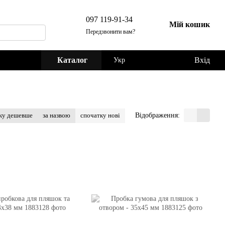
097 119-91-34
Мій кошик
Передзвонити вам?
Каталог
Вхід
Укр
Відображення:
ку дешевше
за назвою
спочатку нові