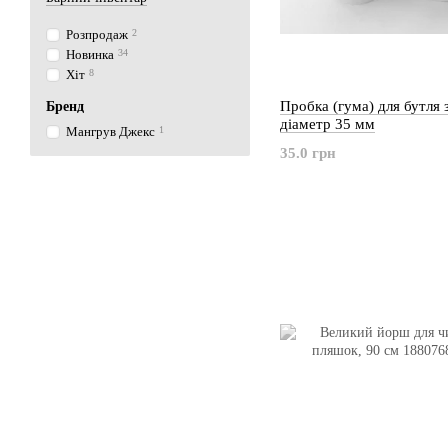
Розпродаж
2
Новинка
34
Хіт
8
Пробка (гума) для бутля 
Бренд
діаметр 35 мм
Мангрув Джекс
1
35.0 грн