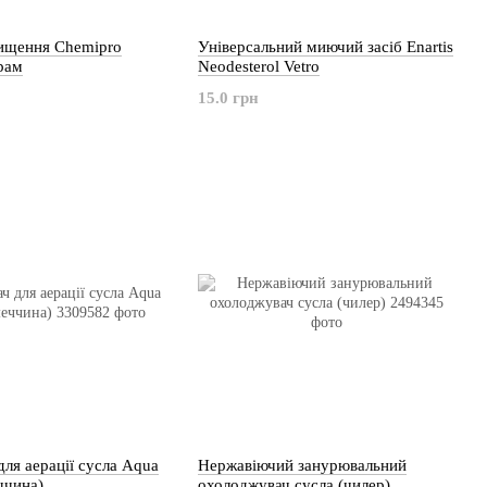
чищення Chemipro
Універсальний миючий засіб Enartis
грам
Neodesterol Vetro
15.0 грн
ля аерації сусла Aqua
Нержавіючий занурювальний
ччина)
охолоджувач сусла (чилер)