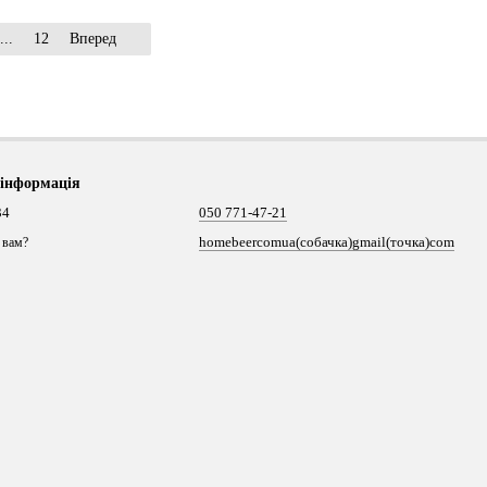
...
12
Вперед
 інформація
34
050 771-47-21
homebeercomua(собачка)gmail(точка)com
 вам?