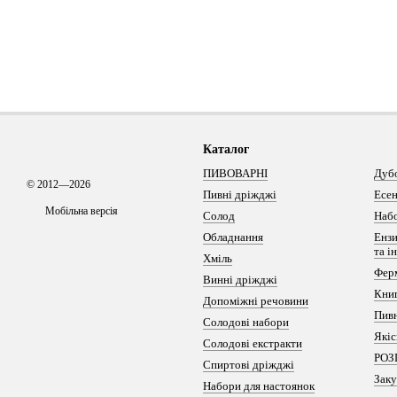
Каталог
ПИВОВАРНІ
Дуб
© 2012—2026
Пивні дріжджі
Есен
Мобільна версія
Солод
Набо
Обладнання
Ензи
та і
Хміль
Фер
Винні дріжджі
Кни
Допоміжні речовини
Пивн
Солодові набори
Якіс
Солодові екстракти
РОЗ
Спиртові дріжджі
Заку
Набори для настоянок