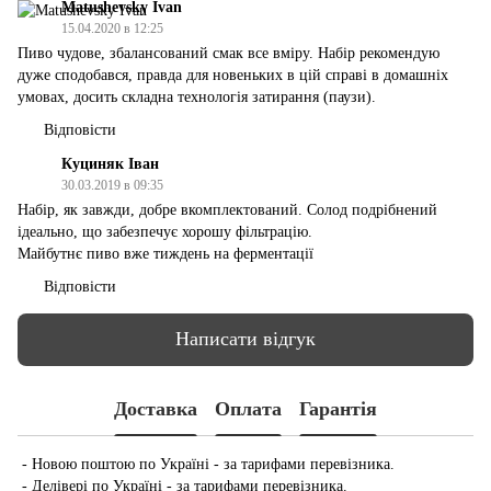
Matushevsky Ivan
15.04.2020 в 12:25
Пиво чудове, збалансований смак все вміру. Набір рекомендую
дуже сподобався, правда для новеньких в цій справі в домашніх
умовах, досить складна технологія затирання (паузи).
Відповісти
Куциняк Іван
30.03.2019 в 09:35
Набір, як завжди, добре вкомплектований. Солод подрібнений
ідеально, що забезпечує хорошу фільтрацію.
Майбутнє пиво вже тиждень на ферментації
Відповісти
Написати відгук
Доставка
Оплата
Гарантія
- Новою поштою по Україні - за тарифами перевізника.
- Делівері по Україні - за тарифами перевізника.