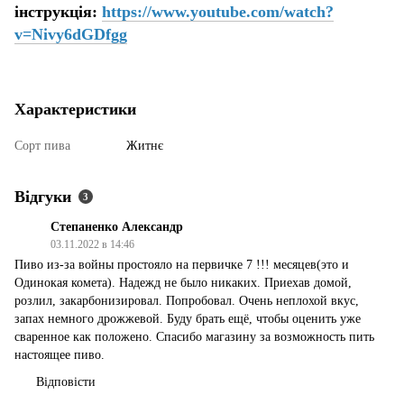
інструкція:
https://www.youtube.com/watch?
v=Nivy6dGDfgg
Характеристики
Сорт пива
Житнє
Відгуки
3
Степаненко Александр
03.11.2022 в 14:46
Пиво из-за войны простояло на первичке 7 !!! месяцев(это и
Одинокая комета). Надежд не было никаких. Приехав домой,
розлил, закарбонизировал. Попробовал. Очень неплохой вкус,
запах немного дрожжевой. Буду брать ещё, чтобы оценить уже
сваренное как положено. Спасибо магазину за возможность пить
настоящее пиво.
Відповісти