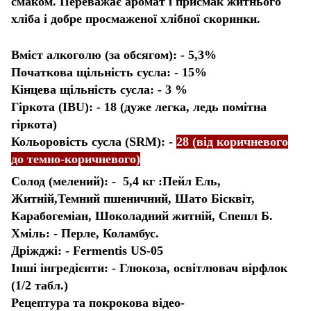
смаком. Переважає аромат і присмак житнього
хліба і добре просмаженої хлібної скоринки.
Вміст алкоголю (за обсягом): - 5,3%
Початкова щільність сусла: - 15%
Кінцева щільність сусла: - 3 %
Гіркота (IBU): - 18 (дуже легка, ледь помітна
гіркота)
Кольоровість сусла (SRM): -
28 (від коричневого
до темно-коричневого)
Солод (мелений): - 5,4 кг :Пейл Ель,
Житній,Темний пшеничний, Шато Бісквіт,
Карабогеміан, Шоколадний житній, Спешл Б.
Хміль: - Перле, Коламбус.
Дріжджі: - Fermentis US-05
Інші інгредієнти: - Глюкоза, освітлювач вірфлок
(1/2 табл.)
Рецептура та покрокова відео-