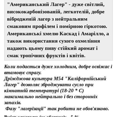
"Американський Лагер" - дуже світлий,
висококарбонізованій, легкотелій, добре
вібродженій лагер з нейтральним
смаковим профілем і помірною гіркотою.
Американські хмелю Каскад і Амарілло, а
також використання сухого охмеління
надають цьому пиву стійкий аромат і
смак тропічних фруктів і квітів.
Коли подається дуже холодним, добре освіжає і
втамовує спрагу.
Дріжджова культура М54 "Каліфорнійський
Лагер" дозволяє зброджувати сусло при
кімнатній температурі (18-20 * С)
максимально нейтрально і без сторонніх
запахів.
Фазу "лагерізаціі" так робити не обов'язково.
Вміст алкоголю (за обсягом): -
5 %