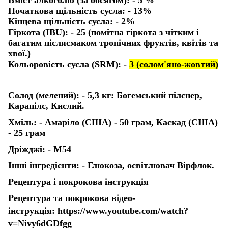
Початкова щільність сусла: -
13%
Кінцева щільність сусла: -
2%
Гіркота (IBU): -
25 (помітна гіркота з чітким і
багатим післясмаком тропічних фруктів, квітів та
хвої.)
Кольоровість сусла (SRM): -
3 (солом'яно-жовтий)
Солод (мелений): - 5,3 кг: Богемський пілснер,
Карапілс, Кислий.
Хміль: - Амаріло (США) - 50 грам, Каскад (США)
- 25 грам
Дріжджі: - М54
Інші інгредієнти: - Глюкоза, освітлювач Вірфлок.
Рецептура і покрокова інструкція
Рецептура та покрокова відео-
інструкція:
https://www.youtube.com/watch?
v=Nivy6dGDfgg