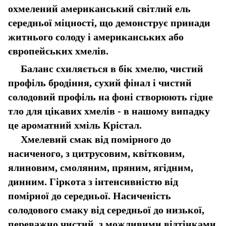
охмелений американський світлий ель
середньої міцності, що демонструє принади
житнього солоду і американських або
європейських хмелів.
Баланс схиляється в бік хмелю, чистий
профіль бродіння, сухий фінал і чистий
солодовий профіль на фоні створюють гідне
тло для цікавих хмелів - в нашому випадку
це ароматний хміль Крістал.
Хмелевий смак від помірного до
насиченого, з цитрусовим, квітковим,
ялиновим, смоляним, пряним, ягідним,
динним. Гіркота з інтенсивністю від
помірної до середньої. Насиченість
солодового смаку від середньої до низької,
переважно чистий, з можливими відтінками