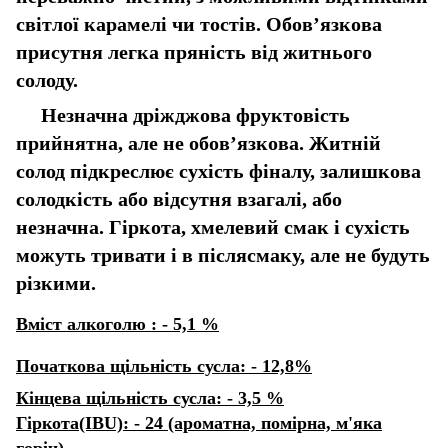
світлої карамелі чи тостів. Обов’язкова
присутня легка пряність від житнього
солоду.
Незначна дріжджова фруктовість
прийнятна, але не обов’язкова. Житній
солод підкреслює сухість фіналу, залишкова
солодкість або відсутня взагалі, або
незначна. Гіркота, хмелевий смак і сухість
можуть тривати і в післясмаку, але не будуть
різкими.
Вміст алкоголю : - 5,1 %
Початкова щільність сусла: - 12,8%
Кінцева щільність сусла: - 3,5 %
Гіркота(IBU): - 24 (ароматна, помірна, м'яка
горіч)