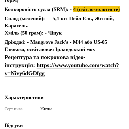
Кольоровість сусла (SRM): -
4 (світло-золотисте)
Солод (мелений): - - 5,1 кг: Пейл Ель, Житній,
Карахель.
Хміль (50 грам): - Чінук
Дріжджі: - Mangrove Jack's - M44 або US-05
Глюкоза, освітлювач Ірландський мох
Рецептура та покрокова відео-
інструкція:
https://www.youtube.com/watch?
v=Nivy6dGDfgg
Характеристики
Сорт пива
Житнє
Відгуки