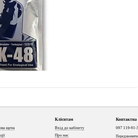
Клієнтам
Контактна
ова щепа
Вхід до кабінету
097 119-91-
ції
Про нас
Передзвонити