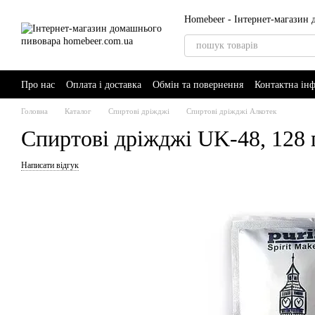
Перейти до основного контенту
Homebeer - Інтернет-магазин
Про нас
Оплата і доставка
Обмін та повернення
Контактна ін
AI-Brewer - розумний помічник пивовара
Головна
Каталог
Спиртові дріжджі
Спиртові дріжджі Алкотек
Спиртові дріжджі UK-48, 128 
Написати відгук