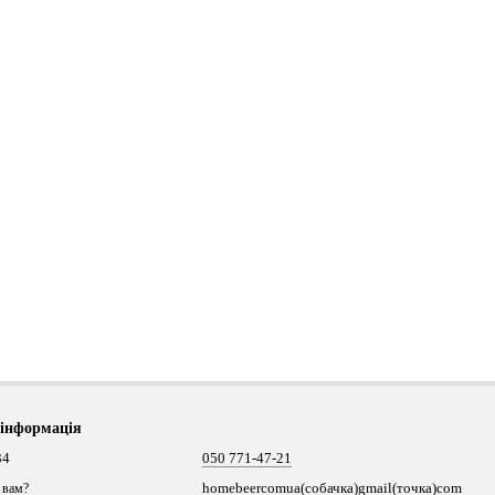
 інформація
34
050 771-47-21
homebeercomua(собачка)gmail(точка)com
 вам?