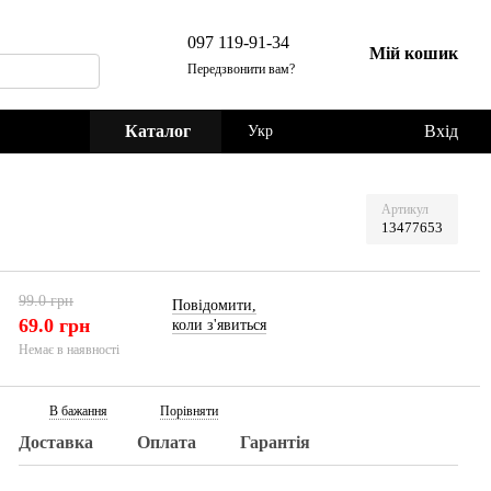
097 119-91-34
Мій кошик
Передзвонити вам?
Каталог
Вхід
Укр
Артикул
13477653
99.0 грн
Повідомити,
69.0 грн
коли з'явиться
Немає в наявності
В бажання
Порівняти
Доставка
Оплата
Гарантія