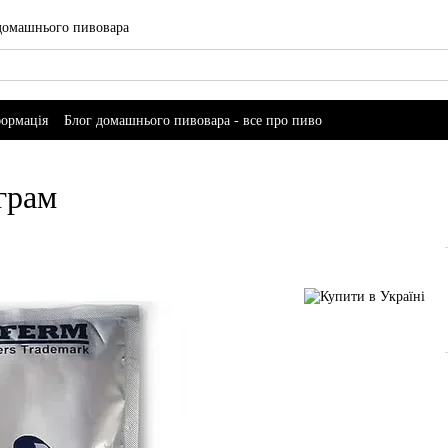
 домашнього пивовара
формація
Блог домашнього пивовара - все про пиво
грам