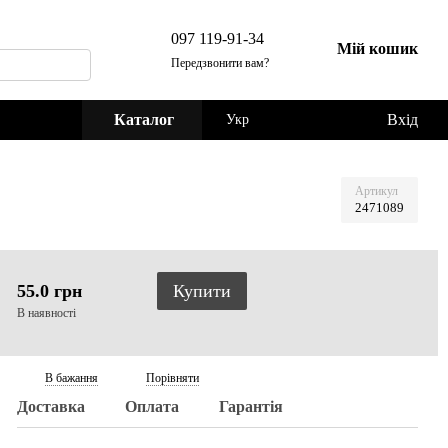
097 119-91-34
Мій кошик
Передзвонити вам?
Каталог
Вхід
Укр
Артикул
2471089
55.0 грн
Купити
В наявності
В бажання
Порівняти
Доставка
Оплата
Гарантія