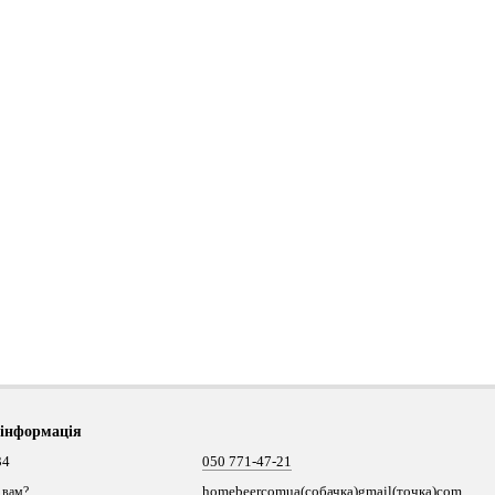
 інформація
34
050 771-47-21
homebeercomua(собачка)gmail(точка)com
 вам?