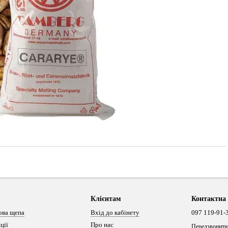
Клієнтам
Контактна
ова щепа
Вхід до кабінету
097 119-91-
ції
Про нас
Передзвонити