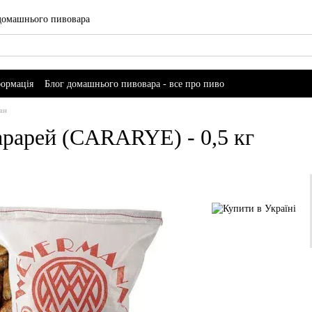
 домашнього пивовара
формація
Блог домашнього пивовара - все про пиво
ан
рарей (CARARYE) - 0,5 кг