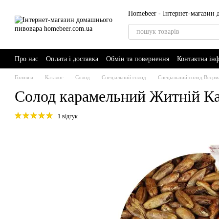
Перейти до основного контенту
Homebeer - Інтернет-магазин
Про нас
Оплата і доставка
Обмін та повернення
Контактна ін
AI-Brewer - розумний помічник пивовара
Головна
Каталог
Солод
Спеціальний солод
Спеціальний солод Вєєрм
Солод карамельний Житній Ка
1 відгук