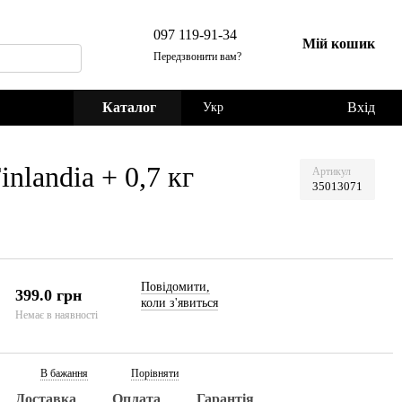
097 119-91-34
Мій кошик
Передзвонити вам?
Каталог
Вхід
Укр
nlandia + 0,7 кг
Артикул
35013071
Повідомити,
399.0 грн
коли з'явиться
Немає в наявності
В бажання
Порівняти
Доставка
Оплата
Гарантія