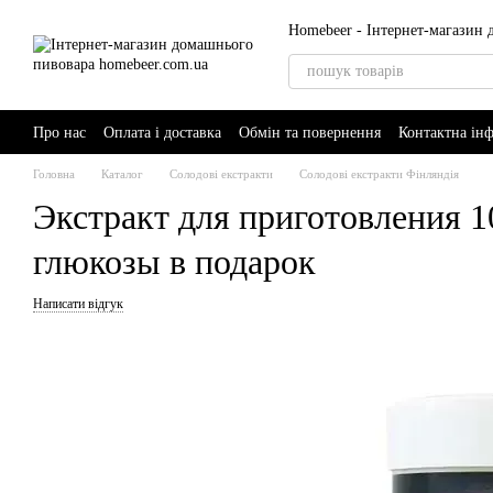
Перейти до основного контенту
Homebeer - Інтернет-магазин
Про нас
Оплата і доставка
Обмін та повернення
Контактна ін
AI-Brewer - розумний помічник пивовара
Головна
Каталог
Солодові екстракти
Солодові екстракти Фінляндія
Экстракт для приготовления 10
глюкозы в подарок
Написати відгук