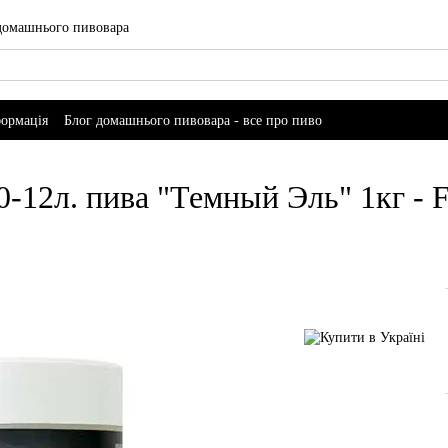
 домашнього пивовара
формація
Блог домашнього пивовара - все про пиво
-12л. пива "Темный Эль" 1кг - Fi