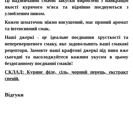
Ці надзвичайно смачні закуски вироблені з найкращої
якості курячого м'яса та відмінно поєднуються з
улюбленим пивом.
Кожен шматочок ніжно висушений, має пряний аромат
та інтенсивний смак.
Наші джеркі - це ідеальне поєднання хрусткості та
неперевершеного смаку, яке задовольнить ваші смакові
рецептори. Замовте наші крафтові джеркі під пиво вже
сьогодні та насолоджуйтеся кожним укусом в цьому
бездоганному поєднанні смаків!
СКЛАД: Курине філе, сіль, чорний перець, екстракт
спецій.
Відгуки