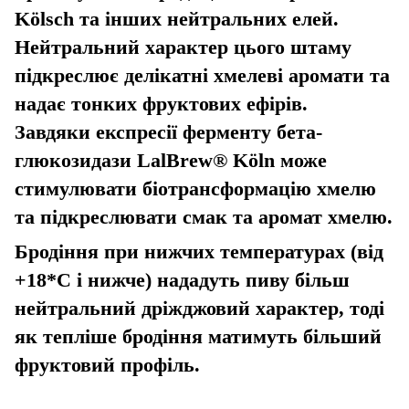
Kölsch та інших нейтральних елей.
Нейтральний характер цього штаму
підкреслює делікатні хмелеві аромати та
надає тонких фруктових ефірів.
Завдяки експресії ферменту бета-
глюкозидази LalBrew® Köln може
стимулювати біотрансформацію хмелю
та підкреслювати смак та аромат хмелю.
Бродіння при нижчих температурах (від
+18*С і нижче) нададуть пиву більш
нейтральний дріжджовий характер, тоді
як тепліше бродіння матимуть більший
фруктовий профіль.