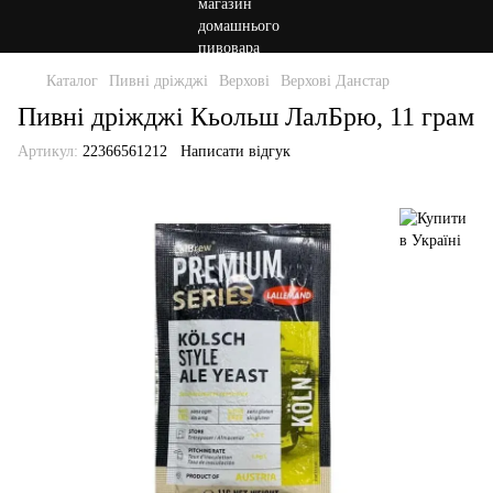
Каталог
Пивні дріжджі
Верхові
Верхові Данстар
Пивні дріжджі Кьольш ЛалБрю, 11 грам
Артикул:
22366561212
Написати відгук