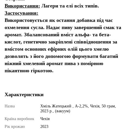
Використання:
Лагери та елі всіх типів.
Застосування:
Використовується як остання добавка під час
охмелення сусла. Надає пиву завершений смак та
аромат. Збалансований вміст альфа- та бета-
кислот, генетично закріплені співвідношення за
вмістом основних ефірних олій цього хмелю
дозволять з його допомогою формувати багатий
ніжний хмелевий аромат пива з помірною
пікантною гіркотою.
Характеристики
Назва
Хміль Жатецький , А-2,2%, Чехія, 50 грам,
2023 р., (вакуум)
Країна виробник
Чехія
Рік врожаю
2023