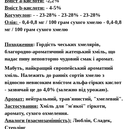
Вміст а-кислоти:
-2,2%
Вміст b-кислоти:
- 4-5%
Когумулон
: - - 23-28% - 23-28% - 23-28%
Олія:
- 0,4-0,8 мг / 100 грам сухого хмелю - 0,4-0,8
мг / 100 грам сухого хмелю
Походження
: Гордість чеських хмелярів,
благородно-ароматичний жатецький хміль, що
надає пиву неповторно чудовий смак і аромат.
Мабуть, найкращий європейський ароматний
хміль. Належить до ранніх сортів хмелю з
відносно невисоким вмістом альфа-гірких кислот
- зазвичай це до 4,0% (залежно від урожаю).
Аромат:
нейтральний, трав'янистий, "хмелевий".
Застосування:
Хміль для "м'якої" гіркоти,
аромату, сухого охмелення.
Аналоги (взаємозамінність):
Люблін, Сладек,
Стерлінг