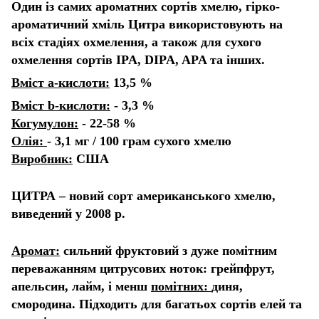
Один із самих ароматних сортів хмелю, гірко-
ароматичний хміль Цитра використовують на
всіх стадіях охмелення, а також для сухого
охмелення сортів IPA, DIPA, APA та інших.
Вміст а-кислоти:
13,5 %
Вміст b-кислоти:
- 3,3 %
Когумулон:
- 22-58 %
Олія:
- 3,1 мг / 100 грам сухого хмелю
Виробник:
США
ЦИТРА – новий сорт американського хмелю,
виведений у 2008 р.
Аромат:
сильний фруктовий з дуже помітним
переважанням цитрусових ноток: грейпфрут,
апельсин, лайм, і менш
помітних:
диня,
смородина. Підходить для багатьох сортів елей та