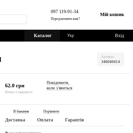
097 119-91-34
Мій кошик
Передзвонити вам?
Каталог
Вхід
Укр
м
Артикул
346049414
Повідомити,
62.0 грн
коли з'явиться
Немає в наявності
В бажання
Порівняти
Доставка
Оплата
Гарантія