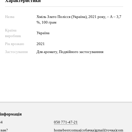
Характеристики
Назва
Хміль Злато Полісся (Україна), 2021 року, – А – 3,7
%, 100 грам
Країна
Україна
виробник
Рік врожаю
2021
Застосування
Для аромату, Подвійного застосуванння
 інформація
34
050 771-47-21
homebeercomua(собачка)gmail(точка)com
 вам?