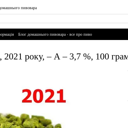
 домашнього пивовара
формація
Блог домашнього пивовара - все про пиво
 2021 року, – А – 3,7 %, 100 гра