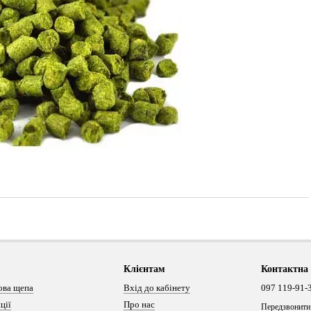
Клієнтам
Контактна
ова щепа
Вхід до кабінету
097 119-91-
ції
Про нас
Передзвонити