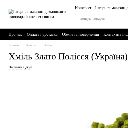
Перейти до основного контенту
Homebeer - Інтернет-магазин
Про нас
Оплата і доставка
Обмін та повернення
Контактна ін
AI-Brewer - розумний помічник пивовара
Головна
Каталог
Хміль
Хміль Злато Полісся (Україна),
Написати відгук