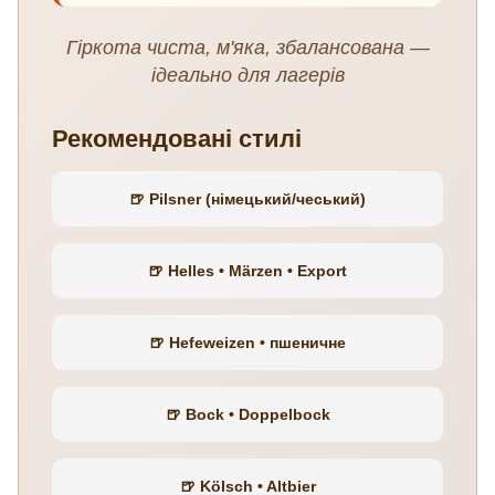
Гіркота чиста, м'яка, збалансована —
ідеально для лагерів
Рекомендовані стилі
🍺 Pilsner (німецький/чеський)
🍺 Helles • Märzen • Export
🍺 Hefeweizen • пшеничне
🍺 Bock • Doppelbock
🍺 Kölsch • Altbier