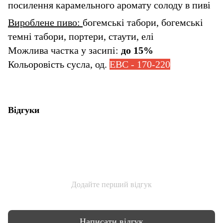
посилення карамельного аромату солоду в пиві
Вироблене пиво:
богемські табори, богемські
темні табори, портери, стаути, елі
Можлива частка у засипі:
до 15%
Кольоровість сусла, од.
EBC - 170-220
Відгуки
Додайте перший відгук
Написати відгук