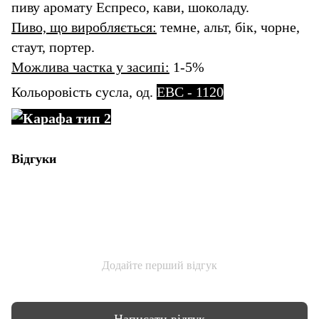
пиву аромату Еспресо, кави, шоколаду.
Пиво, що виробляється:
темне, альт, бік, чорне,
стаут, портер.
Можлива частка у засипі:
1-5%
Кольоровість сусла, од.
EBC - 1120
Відгуки
Додайте перший відгук
Написати відгук