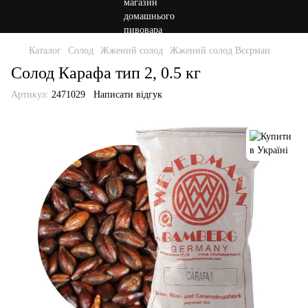
Каталог
Солод
Жжений солод
Жжений солод Вєєрман
Солод Карафа тип 2, 0.5 кг
Артикул:
2471029
Написати відгук