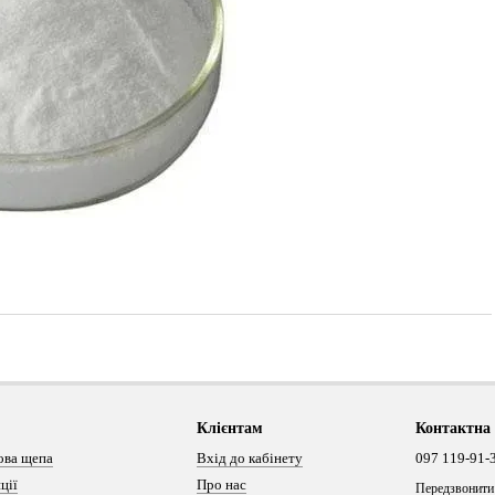
Клієнтам
Контактна
ова щепа
Вхід до кабінету
097 119-91-
ції
Про нас
Передзвонити