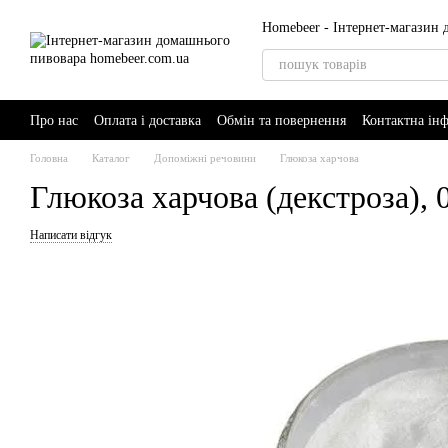
Перейти до основного контенту
Homebeer - Інтернет-магазин
Про нас
Оплата і доставка
Обмін та повернення
Контактна ін
AI-Brewer - розумний помічник пивовара
Головна
Каталог
Допоміжні речовини
Глюкоза харчова
Глюкоза харчова (декстроза), 0
Написати відгук