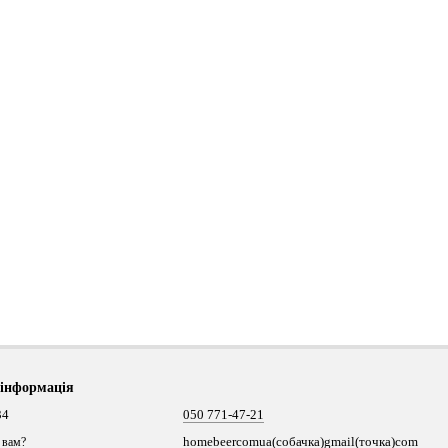
 інформація
34
050 771-47-21
homebeercomua(собачка)gmail(точка)com
 вам?