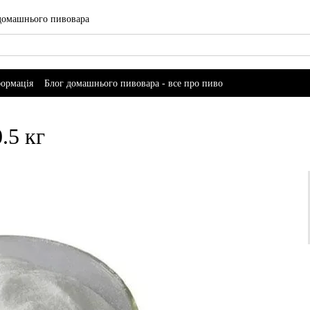
 домашнього пивовара
формація
Блог домашнього пивовара - все про пиво
.5 кг