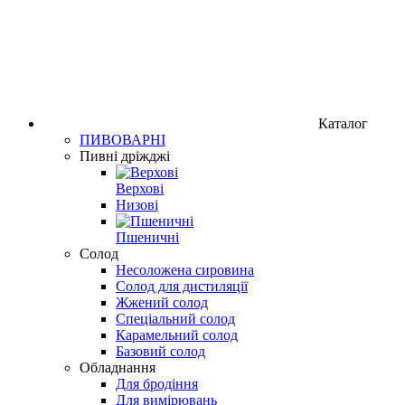
Каталог
ПИВОВАРНІ
Пивні дріжджі
Верхові
Низові
Пшеничні
Солод
Несоложена сировина
Солод для дистиляції
Жжений солод
Спеціальний солод
Карамельний солод
Базовий солод
Обладнання
Для бродіння
Для вимірювань