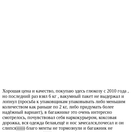
Хорошая цена и качество, покупаю здесь глюкозу с 2010 года ,
но последний раз взял 6 кг , вакумный пакет не выдержал и
лопнул (просьба к упаковщикам упаковывать либо меньшим
количеством как раньше по 2 кг, либо придумать более
надёжный вариант), в багажнике это очень интересно
смотрелось, почувствовал себя наркокурьером, коксовая
дорожка, вся одежда белая,ещё и нос зачесался,почесал и он
слипся)))))) благо менты не тормознули и багажник не