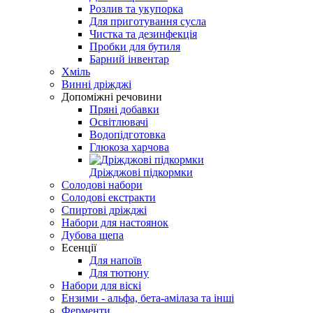
Розлив та укупорка
Для приготування сусла
Чистка та дезинфекція
Пробки для бутиля
Барний інвентар
Хміль
Винні дріжджі
Допоміжні речовини
Пряні добавки
Освітлювачі
Водопідготовка
Глюкоза харчова
Дріжджові підкормки
Солодові набори
Солодові екстракти
Спиртові дріжджі
Набори для настоянок
Дубова щепа
Есенції
Для напоїв
Для тютюну
Набори для віскі
Ензими - альфа, бета-амілаза та інші
Ферменти