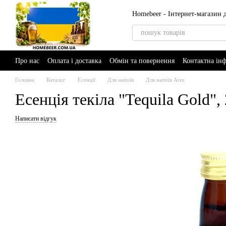
Перейти до основного контенту
Homebeer - Інтернет-магазин
Про нас
Оплата і доставка
Обмін та повернення
Контактна ін
AI-Brewer - розумний помічник пивовара
Головна
Каталог
Есенції
Для напоїв
Для напоїв Ares
Есенція текіла "Tequila Gold",
Написати відгук