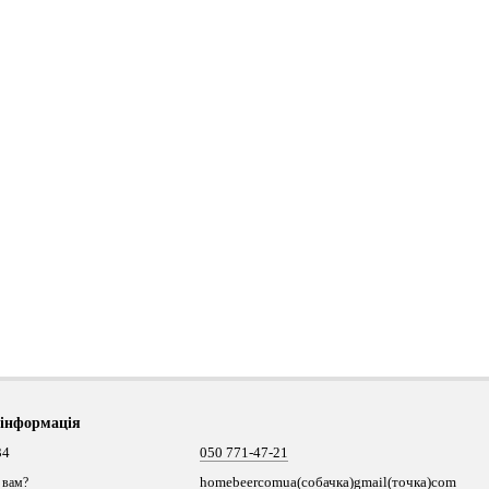
 інформація
34
050 771-47-21
homebeercomua(собачка)gmail(точка)com
 вам?