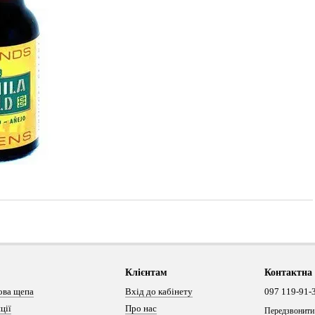
Клієнтам
Контактна
ова щепа
Вхід до кабінету
097 119-91-
ції
Про нас
Передзвонити