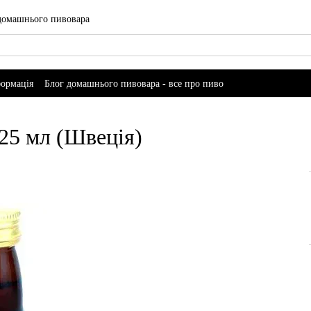
 домашнього пивовара
формація
Блог домашнього пивовара - все про пиво
 25 мл (Швеція)