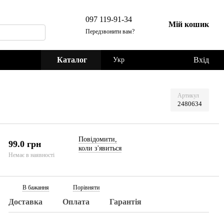
097 119-91-34
Мій кошик
Передзвонити вам?
Каталог
Вхід
Укр
Артикул
2480634
Повідомити,
99.0 грн
коли з'явиться
Немає в наявності
В бажання
Порівняти
Доставка
Оплата
Гарантія