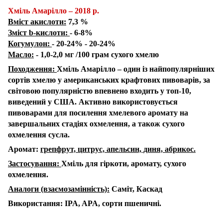
Хміль Амарілло – 2018 р.
Вміст акислоти:
7,3 %
Зміст b-кислоти:
- 6-8%
Когумулон:
- 20-24% - 20-24%
Масло:
- 1,0-2,0 мг /100 грам сухого хмелю
Походження:
Хміль Амарілло – один із найпопулярніших
сортів хмелю у американських крафтових пивоварів, за
світовою популярністю впевнено входить у топ-10,
виведений у США. Активно використовується
пивоварами для посилення хмелевого аромату на
завершальних стадіях охмелення, а також сухого
охмелення сусла.
Аромат:
грепфрут, цитрус, апельсин, диня, абрикос.
Застосування:
Хміль для гіркоти, аромату, сухого
охмелення.
Аналоги (взаємозамінність):
Саміт, Каскад
Використання: IPA, APA, сорти пшеничні.