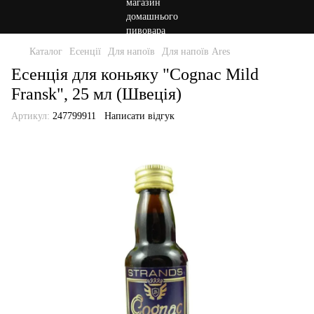
Каталог
Есенції
Для напоїв
Для напоїв Ares
Есенція для коньяку "Cognac Mild
Fransk", 25 мл (Швеція)
Артикул:
247799911
Написати відгук