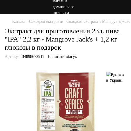
Каталог
Солодові екстракти
Солодові екстракти Мангрув Джекс
Экстракт для приготовления 23л. пива
"IPA" 2,2 кг - Mangrove Jack's + 1,2 кг
глюкозы в подарок
Артикул:
34898672911
Написати відгук