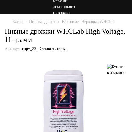
Каталог
Пивные дрожжи
Верховые
Верховые WHCLab
Пивные дрожжи WHСLab High Voltage,
11 грамм
Артикул:
copy_23
Оставить отзыв