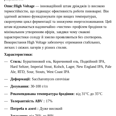
Опис:
High Voltage
— інноваційний штам дріжджів із високою
термостійкістю, що підвищує ефективність роботи пивоварні. Він
здатний активно функціонувати при вищих температурах,
скорочуючи цикл ферментації та знижуючи енергоспоживання. Цей
штам відзначається надзвичайно «чистим» профілем бродіння та
мінімальним утворенням ефірів, завдяки чому смакові
характеристики солоду й хмелю проявляються без спотворень.
Використання High Voltage забезпечує отримання стабільних,
легких і свіжих лагерів у різних стилях.
Характеристики:
Стиль:
Бурштиновий ель, Коричневий ель, Подвійний IPA,
Hard Seltzer, Imperial Stout, Kolsch, Lager, New England IPA, Pale
Ale, RTD, Sour, Stouts, West Coast IPA
Деформації:
Saccharomyces cerevisiae
Дозування:
30-100 г/гл
Рекомендована температура бродіння:
від 31°C до 35°C
Толерантність ABV :
17%
Потреба в азоті :
Дуже високий
Загасання:
від 76% до 80%