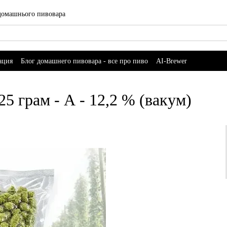
 домашнього пивовара
ация
Блог домашнего пивовара - все про пиво
AI-Brewer
5 грам - А - 12,2 % (вакум)