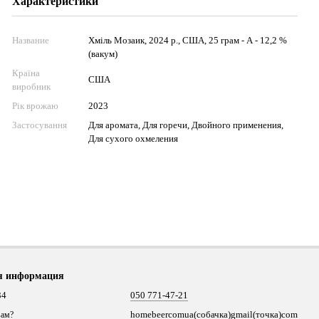
Характеристики
Название
Хміль Мозаик, 2024 р., США, 25 грам - А - 12,2 %
(вакум)
Країна
США
виробник
Рік врожаю
2023
Застосування
Для аромата, Для горечи, Двойного применения,
Для сухого охмеления
я информация
34
050 771-47-21
homebeercomua(собачка)gmail(точка)com
вам?