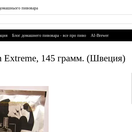
 домашнього пивовара
ация
Блог домашнего пивовара - все про пиво
AI-Brewer
 Extreme, 145 грамм. (Швеция)