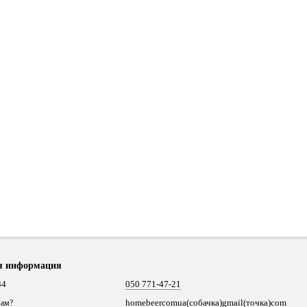
я информация
34
050 771-47-21
homebeercomua(собачка)gmail(точка)com
вам?