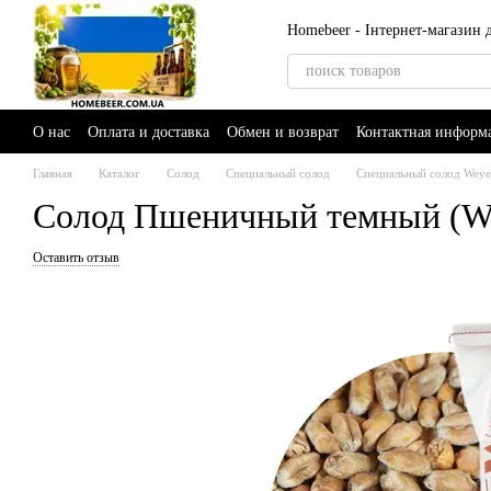
Перейти к основному контенту
Homebeer - Інтернет-магазин
О нас
Оплата и доставка
Обмен и возврат
Контактная информ
Главная
Каталог
Солод
Специальный солод
Специальный солод Wey
Солод Пшеничный темный (Whe
Оставить отзыв