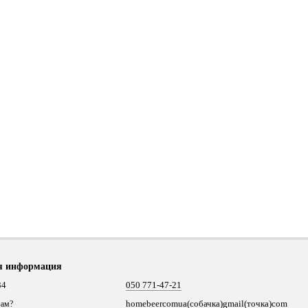
я информация
34
050 771-47-21
homebeercomua(собачка)gmail(точка)com
вам?