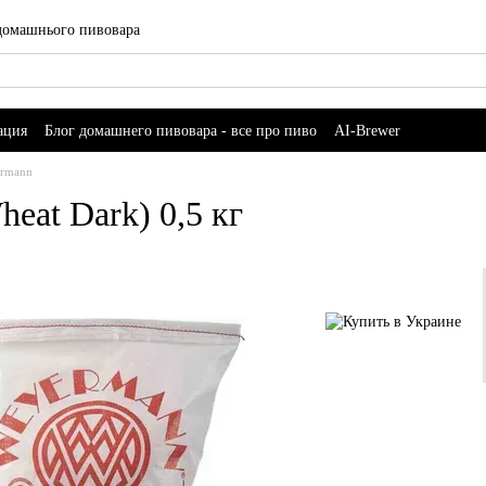
 домашнього пивовара
ация
Блог домашнего пивовара - все про пиво
AI-Brewer
ermann
at Dark) 0,5 кг