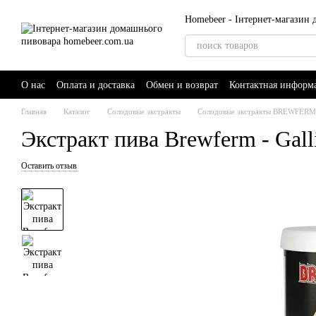
Перейти к основному контенту
Homebeer - Інтернет-магазин
О нас
Оплата и доставка
Обмен и возврат
Контактная информ
Главная
Каталог
Солодовые экстракты
Солодовые экстракты BREWFERM 
Экстракт пива Brewferm - Galli
Оставить отзыв