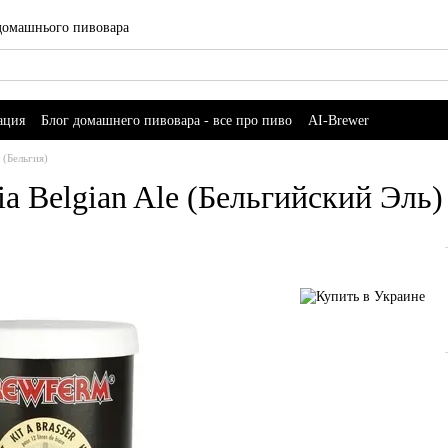
 домашнього пивовара
ация
Блог домашнего пивовара - все про пиво
AI-Brewer
(Бельгия)
a Belgian Ale (Бельгийский Эль) 