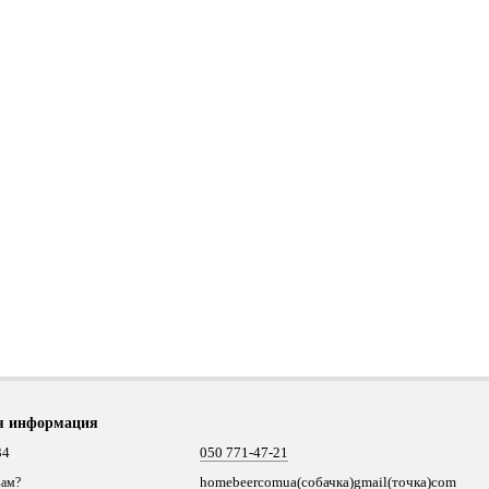
я информация
34
050 771-47-21
homebeercomua(собачка)gmail(точка)com
вам?