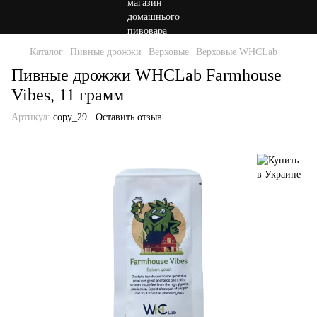
Каталог
Пивные дрожжи
Верховые
Верховые WHCLab
Пивные дрожжи WHСLab Farmhouse
Vibes, 11 грамм
Артикул:
copy_29
Оставить отзыв