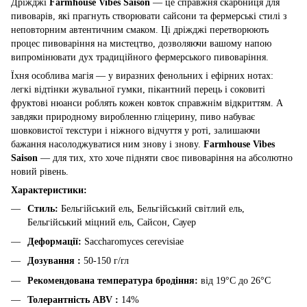
Дріжджі
Farmhouse Vibes Saison
— це справжня скарбниця для
пивоварів, які прагнуть створювати сайсони та фермерські стилі з
неповторним автентичним смаком. Ці дріжджі перетворюють
процес пивоваріння на мистецтво, дозволяючи вашому напою
випромінювати дух традиційного фермерського пивоваріння.
Їхня особлива магія — у виразних фенольних і ефірних нотах:
легкі відтінки жувальної гумки, пікантний перець і соковиті
фруктові нюанси роблять кожен ковток справжнім відкриттям. А
завдяки природному виробленню гліцерину, пиво набуває
шовковистої текстури і ніжного відчуття у роті, залишаючи
бажання насолоджуватися ним знову і знову.
Farmhouse Vibes
Saison
— для тих, хто хоче підняти своє пивоваріння на абсолютно
новий рівень.
Характеристики:
Стиль:
Бельгійський ель, Бельгійський світлий ель,
Бельгійський міцний ель, Сайсон, Сауер
Деформації:
Saccharomyces cerevisiae
Дозування :
50-150 г/гл
Рекомендована температура бродіння:
від 19°C до 26°C
Толерантність ABV :
14%