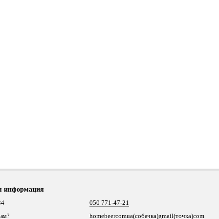
я информация
34
050 771-47-21
homebeercomua(собачка)gmail(точка)com
вам?