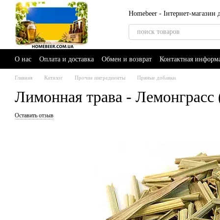
Перейти к основному контенту
Homebeer - Інтернет-магазин
О нас
Оплата и доставка
Обмен и возврат
Контактная информ
Главная
Каталог
Прочие ингредиенты
Пряные добавки
Лимонная трава - Лемонграсс 
Оставить отзыв