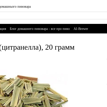
 домашнього пивовара
ация
Блог домашнего пивовара - все про пиво
AI-Brewer
(цитранелла), 20 грамм