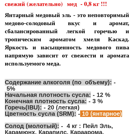
свежий (желательно) мед - 0,8 кг !!!
Янтарный медовый эль - это неповторимый
медово-солодовый вкус и аромат,
сбалансированный легкой горечью и
тропическим ароматом хмеля Каскад.
Яркость и насыщенность медового пива
напрямую зависит от свежести и аромата
используемого меда.
Содержание алкоголя (по объему):
-
5%
Начальная плотность сусла:
- 12 %
Конечная плотность сусла:
- 3 %
Горечь(IBU):
- 20 (легкая)
Цветность сусла (SRM):
-
10 (янтарное)
Солод (молотый):
- 4 кг : Пейл Эль,
Карамюнх, Карапилс, Караарома.