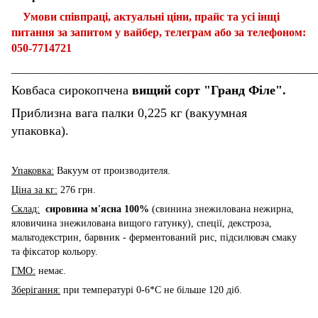
Умови співпраці, актуальні ціни, прайс
та усі інщі
питання за запитом у вайбер, телеграм або за телефоном:
050-7714721
______________________________________________________
Ковбаса сирокопчена
вищий сорт "Гранд Філе".
Приблизна вага палки 0,225 кг (вакуумная
упаковка).
Упаковка:
Вакуум от производителя.
Ціна за кг:
276 грн.
Склад:
сировина м'ясна 100%
(свинина знежилована нежирна,
яловичина знежилована вищого гатунку), спеції, декстроза,
мальтодекстрин, барвник - ферментований рис, підсилювач смаку
та фіксатор кольору.
ГМО:
немає.
Зберігання:
при температурі 0-6*С не більше 120 діб.