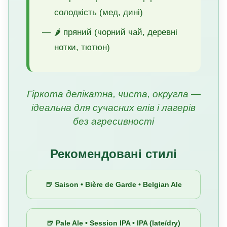
солодкість (мед, дині)
🌶️ пряний (чорний чай, деревні
нотки, тютюн)
Гіркота делікатна, чиста, округла —
ідеальна для сучасних елів і лагерів
без агресивності
Рекомендовані стилі
🍺 Saison • Bière de Garde • Belgian Ale
🍺 Pale Ale • Session IPA • IPA (late/dry)