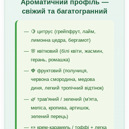
Ароматичний профіль —
свіжий та багатогранний
🍋 цитрус (грейпфрут, лайм,
лимонна цедра, бергамот)
🌸 квітковий (білі квіти, жасмин,
герань, ромашка)
🍓 фруктовий (полуниця,
червона смородина, медова
диня, легкий тропічний відтінок)
🌿 трав'яний / зелений (м'ята,
меліса, кропива, артишок,
зелений перець)
🍬 крем-карамель / тоффі + легка