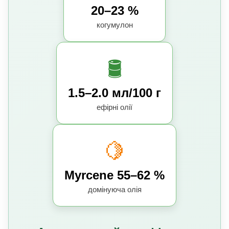
20–23 %
когумулон
🛢️
1.5–2.0 мл/100 г
ефірні олії
🍋
Myrcene 55–62 %
домінуюча олія