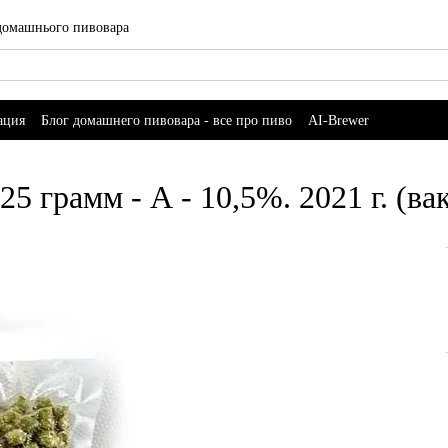
 домашнього пивовара
ация
Блог домашнего пивовара - все про пиво
AI-Brewer
 грамм - А - 10,5%. 2021 г. (ва