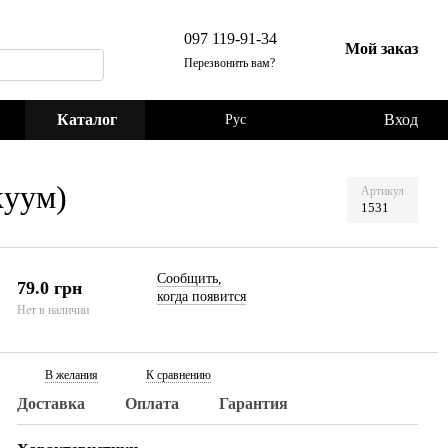
097 119-91-34
Мой заказ
Перезвонить вам?
Каталог
Вход
Рус
куум)
Артикул
1531
Сообщить,
79.0 грн
когда появится
Нет в наличии
В желания
К сравнению
Доставка
Оплата
Гарантия