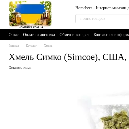
Перейти к основному контенту
Homebeer - Інтернет-магазин
О нас
Оплата и доставка
Обмен и возврат
Контактная информ
Главная
Каталог
Хмель
Хмель Симко (Simcoe), США, 25
Оставить отзыв