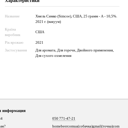
Характеристики
Название
Хмель Симко (Simcoe), США, 25 грамм - А - 10,5%.
2021 г. (вакуум)
Країна
США
виробник
Рік врожаю
2021
Застосування
Для аромата, Для горечи, Двойного применения,
Для сухого охмеления
я информация
34
050 771-47-21
homebeercomua(собачка)gmail(точка)com
вам?