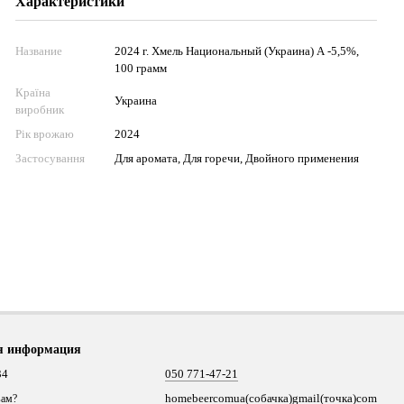
Характеристики
Название
2024 г. Хмель Национальный (Украина) А -5,5%,
100 грамм
Країна
Украина
виробник
Рік врожаю
2024
Застосування
Для аромата, Для горечи, Двойного применения
я информация
34
050 771-47-21
homebeercomua(собачка)gmail(точка)com
вам?