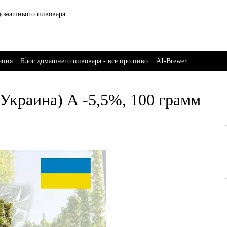
 домашнього пивовара
ация
Блог домашнего пивовара - все про пиво
AI-Brewer
Украина) А -5,5%, 100 грамм