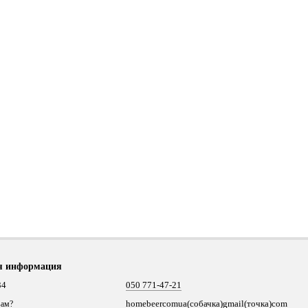
я информация
34
050 771-47-21
homebeercomua(собачка)gmail(точка)com
вам?