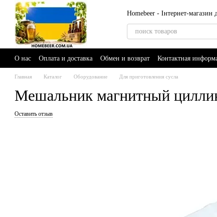
Перейти к основному контенту
Homebeer - Інтернет-магазин
О нас
Оплата и доставка
Обмен и возврат
Контактная информ
Главная
Каталог
Оборудование
Для приготовления сусла
Мешальник магнитный циллинд
Оставить отзыв