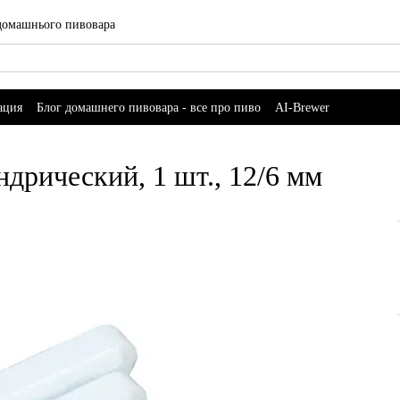
 домашнього пивовара
ация
Блог домашнего пивовара - все про пиво
AI-Brewer
рический, 1 шт., 12/6 мм