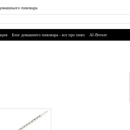
 домашнього пивовара
ация
Блог домашнего пивовара - все про пиво
AI-Brewer