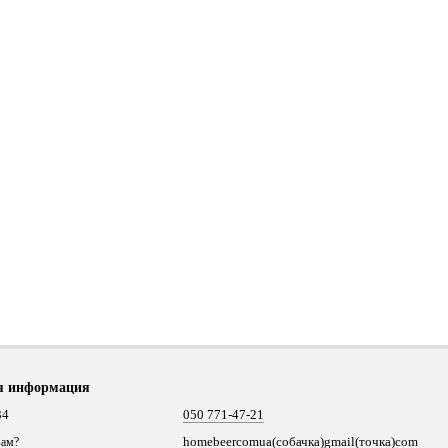
я информация
34
050 771-47-21
homebeercomua(собачка)gmail(точка)com
вам?