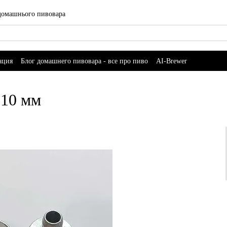
 домашнього пивовара
ация
Блог домашнего пивовара - все про пиво
AI-Brewer
 10 мм