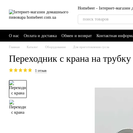
Перейти к основному контенту
Homebeer - Інтернет-магазин
О нас
Оплата и доставка
Обмен и возврат
Контактная информ
Главная
Каталог
Оборудование
Для приготовления сусла
Переходник с крана на трубку
1 отзыв