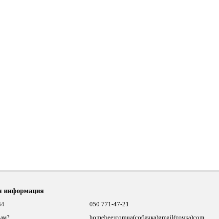
я информация
34
050 771-47-21
homebeercomua(собачка)gmail(точка)com
вам?