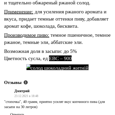
и тщательно обжареный ржаной солод.
Применение:
для усиления ржаного аромата и
вкуса, придает темные оттенки пиву, добавляет
аромат кофе, шоколада, бисквита.
Производимое пиво:
темное пшеничное, темное
ржаное, темные эли, аббатские эли.
Возможная доля в засыпи: до 5%
Цветность сусла, ед
EBC – 900
Отзывы
1
Дмитрий
23.12.2021 в 18:48
"стопочка", 40 грамм, приятно усилят вкус копчнного пива (для
засыпи на 30 литров)
Ответить