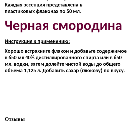
Кажд
ая
эссенция
представлен
а
в
пластиковых
флаконах по 50 мл
.
Черная смородина
Инструкция
к применению:
Хорошо встряхните
флакон
и добавьте содержимое
в
650 мл 40% дистиллированного спирта или
в 650
мл.
водк
и, затем долейте чистой воды
до
общего
объема
1,125 л
. Добавить сахар (глюкозу) по вкусу.
Отзывы